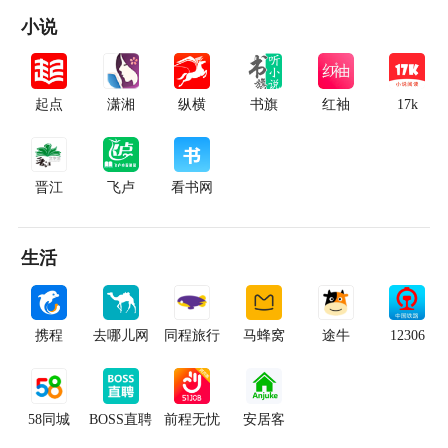
小说
起点
潇湘
纵横
书旗
红袖
17k
晋江
飞卢
看书网
生活
携程
去哪儿网
同程旅行
马蜂窝
途牛
12306
58同城
BOSS直聘
前程无忧
安居客